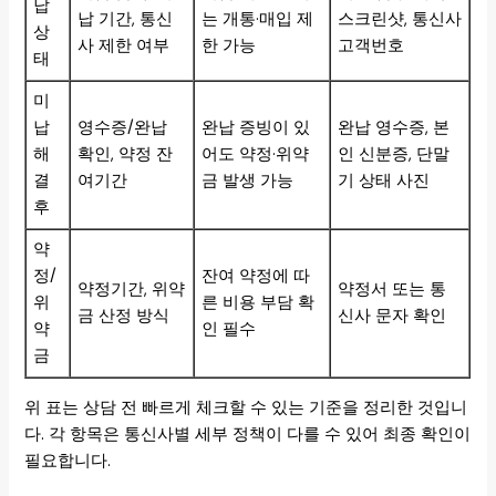
납
납 기간, 통신
는 개통·매입 제
스크린샷, 통신사
상
사 제한 여부
한 가능
고객번호
태
미
납
영수증/완납
완납 증빙이 있
완납 영수증, 본
해
확인, 약정 잔
어도 약정·위약
인 신분증, 단말
결
여기간
금 발생 가능
기 상태 사진
후
약
정/
잔여 약정에 따
약정기간, 위약
약정서 또는 통
위
른 비용 부담 확
금 산정 방식
신사 문자 확인
약
인 필수
금
위 표는 상담 전 빠르게 체크할 수 있는 기준을 정리한 것입니
다. 각 항목은 통신사별 세부 정책이 다를 수 있어 최종 확인이
필요합니다.