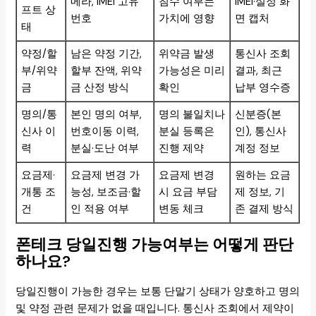
메라, IMEI 고유
침수 여부는
IMEI·설정 화
프트 상
번호
가치에 영향
면 캡처
태
약정/할
남은 약정 기간,
위약금 발생
통신사 조회
부/위약
할부 잔액, 위약
가능성은 미리
결과, 최근
금
금 산정 방식
확인
납부 영수증
명의/통
본인 명의 여부,
명의 불일치나
신분증(본
신사 이
번호이동 이력,
분실 등록은
인), 통신사
력
분실·도난 여부
진행 제약
계정 정보
요금제·
요금제 변경 가
요금제 변경
원하는 요금
개통 조
능성, 보조금·할
시 요금 부담
제 정보, 기
건
인 적용 여부
변동 체크
존 결제 방식
폰테크 당일진행 가능여부는 어떻게 판단
하나요?
당일진행이 가능한 경우는 보통 단말기 상태가 양호하고 명의
및 약정 관련 문제가 없을 때입니다. 통신사 조회에서 제약이