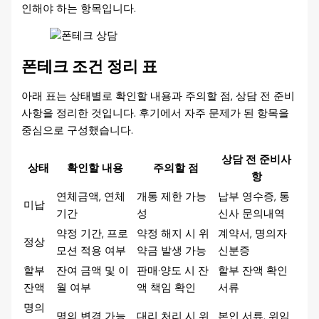
인해야 하는 항목입니다.
폰테크 조건 정리 표
아래 표는 상태별로 확인할 내용과 주의할 점, 상담 전 준비
사항을 정리한 것입니다. 후기에서 자주 문제가 된 항목을
중심으로 구성했습니다.
상담 전 준비사
상태
확인할 내용
주의할 점
항
연체금액, 연체
개통 제한 가능
납부 영수증, 통
미납
기간
성
신사 문의내역
약정 기간, 프로
약정 해지 시 위
계약서, 명의자
정상
모션 적용 여부
약금 발생 가능
신분증
할부
잔여 금액 및 이
판매·양도 시 잔
할부 잔액 확인
잔액
월 여부
액 책임 확인
서류
명의
명의 변경 가능
대리 처리 시 위
본인 서류, 위임