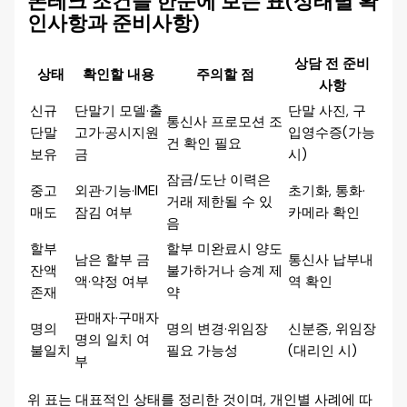
폰테크 조건을 한눈에 보는 표(상태별 확
인사항과 준비사항)
상담 전 준비
상태
확인할 내용
주의할 점
사항
신규
단말기 모델·출
단말 사진, 구
통신사 프로모션 조
단말
고가·공시지원
입영수증(가능
건 확인 필요
보유
금
시)
잠금/도난 이력은
중고
외관·기능·IMEI
초기화, 통화·
거래 제한될 수 있
매도
잠김 여부
카메라 확인
음
할부
할부 미완료시 양도
남은 할부 금
통신사 납부내
잔액
불가하거나 승계 제
액·약정 여부
역 확인
존재
약
판매자·구매자
명의
명의 변경·위임장
신분증, 위임장
명의 일치 여
불일치
필요 가능성
(대리인 시)
부
위 표는 대표적인 상태를 정리한 것이며, 개인별 사례에 따