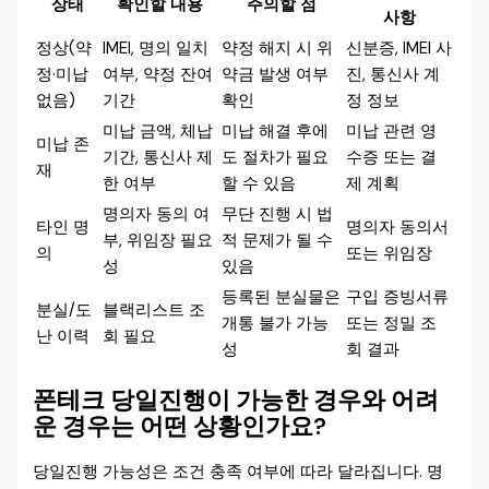
상태
확인할 내용
주의할 점
사항
정상(약
IMEI, 명의 일치
약정 해지 시 위
신분증, IMEI 사
정·미납
여부, 약정 잔여
약금 발생 여부
진, 통신사 계
없음)
기간
확인
정 정보
미납 금액, 체납
미납 해결 후에
미납 관련 영
미납 존
기간, 통신사 제
도 절차가 필요
수증 또는 결
재
한 여부
할 수 있음
제 계획
명의자 동의 여
무단 진행 시 법
타인 명
명의자 동의서
부, 위임장 필요
적 문제가 될 수
의
또는 위임장
성
있음
등록된 분실물은
구입 증빙서류
분실/도
블랙리스트 조
개통 불가 가능
또는 정밀 조
난 이력
회 필요
성
회 결과
폰테크 당일진행이 가능한 경우와 어려
운 경우는 어떤 상황인가요?
당일진행 가능성은 조건 충족 여부에 따라 달라집니다. 명