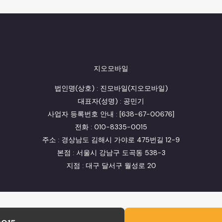
지오모바일
법인명(상호) : 진모바일(지오모바일)
대표자(성명) : 공민기
사업자 등록번호 안내 : [638-67-00676]
전화 : 010-8335-0015
주소 : 경상남도 김해시 가야로 475번길 12-9
본점 : 서울시 강남구 도곡동 538-3
지점 : 대구 달서구 월성로 20