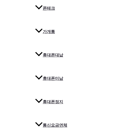
폰테크
가개통
휴대폰대납
휴대폰미납
휴대폰정지
통신요금연체