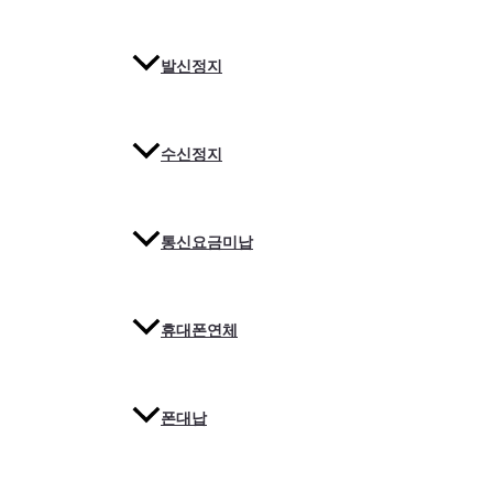
발신정지
수신정지
통신요금미납
휴대폰연체
폰대납