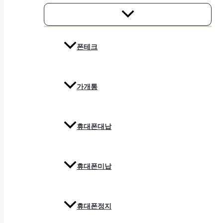
폰테크
가개통
휴대폰대납
휴대폰미납
휴대폰정지