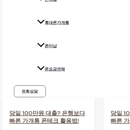
휴대폰가개통
폰미납
폰요금연체
전화상담
당일 100만원 대출? 은행보다
당일 1
빠른 가개통 폰테크 활용법!
빠른 