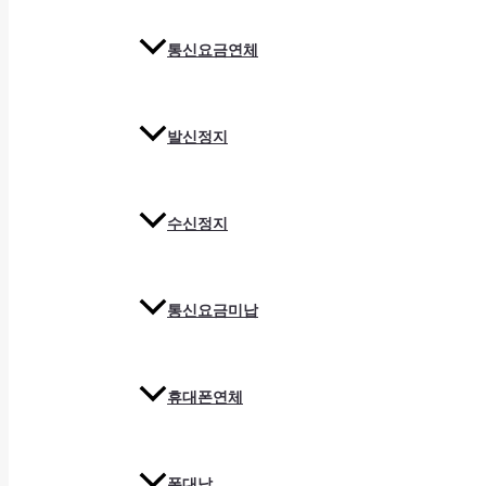
통신요금연체
발신정지
수신정지
통신요금미납
휴대폰연체
폰대납