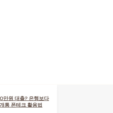
00만원 대출? 은행보다
가개통 폰테크 활용법