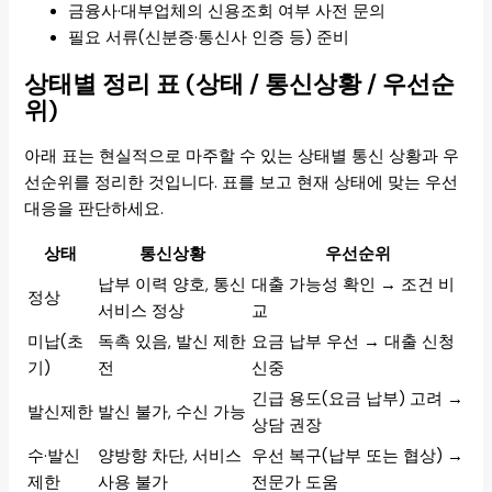
금융사·대부업체의 신용조회 여부 사전 문의
필요 서류(신분증·통신사 인증 등) 준비
상태별 정리 표 (상태 / 통신상황 / 우선순
위)
아래 표는 현실적으로 마주할 수 있는 상태별 통신 상황과 우
선순위를 정리한 것입니다. 표를 보고 현재 상태에 맞는 우선
대응을 판단하세요.
상태
통신상황
우선순위
납부 이력 양호, 통신
대출 가능성 확인 → 조건 비
정상
서비스 정상
교
미납(초
독촉 있음, 발신 제한
요금 납부 우선 → 대출 신청
기)
전
신중
긴급 용도(요금 납부) 고려 →
발신제한
발신 불가, 수신 가능
상담 권장
수·발신
양방향 차단, 서비스
우선 복구(납부 또는 협상) →
제한
사용 불가
전문가 도움