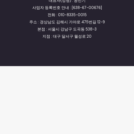
대표자(성명) : 공민기
사업자 등록번호 안내 : [638-67-00676]
전화 : 010-8335-0015
주소 : 경상남도 김해시 가야로 475번길 12-9
본점 : 서울시 강남구 도곡동 538-3
지점 : 대구 달서구 월성로 20