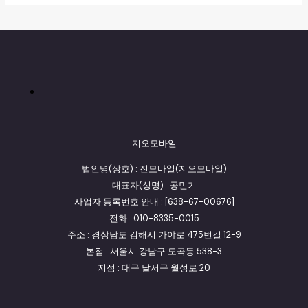
지오모바일
법인명(상호) : 진모바일(지오모바일)
대표자(성명) : 공민기
사업자 등록번호 안내 : [638-67-00676]
전화 : 010-8335-0015
주소 : 경상남도 김해시 가야로 475번길 12-9
본점 : 서울시 강남구 도곡동 538-3
지점 : 대구 달서구 월성로 20