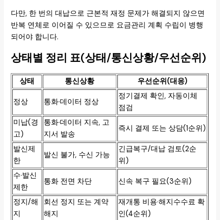
다만, 한 번의 대납으로 근본적 재정 문제가 해결되지 않으면
반복 연체로 이어질 수 있으므로 요금관리 계획 수립이 병행
되어야 합니다.
상태별 정리 표(상태/통신상황/우선순위)
상태
통신상황
우선순위(대응)
정기결제 확인, 자동이체
정상
통화·데이터 정상
점검
미납(경
통화·데이터 지속, 고
즉시 결제 또는 상담(1순위)
고)
지서 발송
발신제
긴급복구/대납 검토(2순
발신 불가, 수신 가능
한
위)
수·발신
통화 전면 차단
신속 복구 필요(3순위)
제한
정지/해
회선 정지 또는 계약
재개통 비용·해지수수료 확
지
해지
인(4순위)