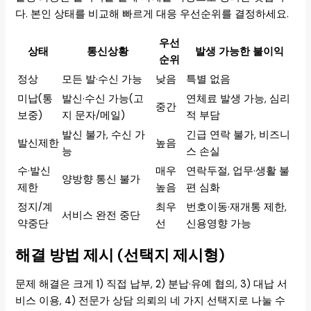
다. 본인 상태를 비교해 빠르게 대응 우선순위를 결정하세요.
우선
상태
통신상황
발생 가능한 불이익
순위
정상
모든 발·수신 가능
낮음
특별 없음
미납(통
발신·수신 가능(고
연체료 발생 가능, 심리
중간
보중)
지 문자/메일)
적 부담
발신 불가, 수신 가
긴급 연락 불가, 비즈니
발신제한
높음
능
스 손실
수·발신
매우
연락두절, 업무·생활 불
양방향 통신 불가
제한
높음
편 심화
정지/계
최우
번호이동·재개통 제한,
서비스 완전 중단
약중단
선
신용영향 가능
해결 방법 제시 (선택지 제시형)
문제 해결은 크게 1) 직접 납부, 2) 분납·유예 협의, 3) 대납 서
비스 이용, 4) 전문가 상담 의뢰의 네 가지 선택지로 나눌 수