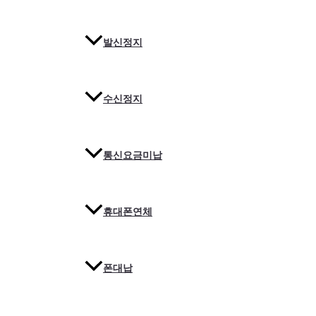
발신정지
수신정지
통신요금미납
휴대폰연체
폰대납