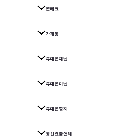
폰테크
가개통
휴대폰대납
휴대폰미납
휴대폰정지
통신요금연체